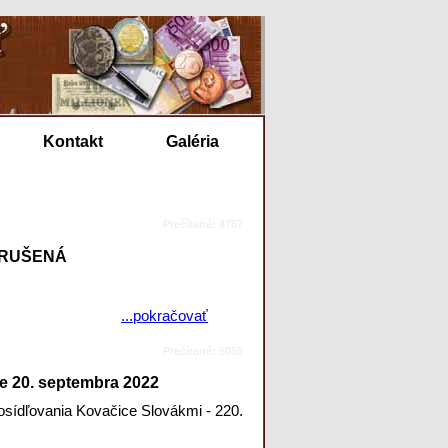
Kontakt
Galéria
Prečítané: 4767
 ZRUŠENÁ
...pokračovať
Prečítané: 5050
e 20. septembra 2022
osídľovania Kovačice Slovákmi - 220.