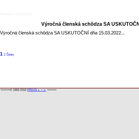
Pridané: 10.03.2022
Výročná členská schôdza
SA USKUTOČNÍ
Výročná členská schôdza SA USKUTOČNÍ dňa 15.03.2022...
1
2
Ďalej
<=====© 1992-2010
PREAS s. r. o.
=====>