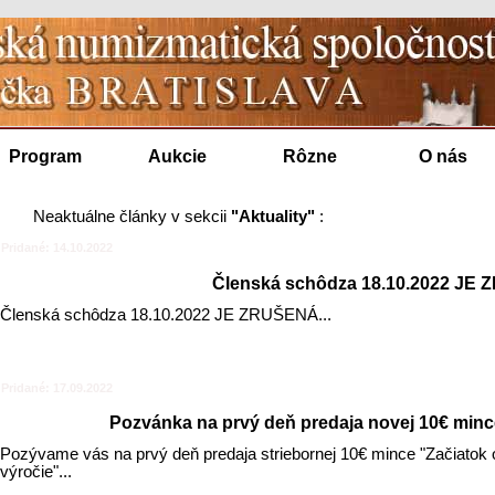
Program
Aukcie
Rôzne
O nás
Neaktuálne články v sekcii
"Aktuality"
:
Pridané: 14.10.2022
Členská schôdza 18.10.2022 JE
Členská schôdza 18.10.2022 JE ZRUŠENÁ...
Pridané: 17.09.2022
Pozvánka na prvý deň predaja novej 10€ minc
Pozývame vás na prvý deň predaja striebornej 10€ mince "Začiatok 
výročie"...