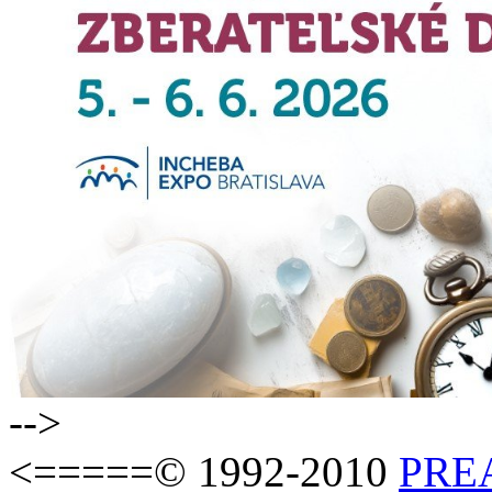
-->
<=====© 1992-2010
PREAS