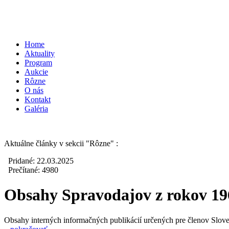
Home
Aktuality
Program
Aukcie
Rôzne
O nás
Kontakt
Galéria
Aktuálne články v sekcii
"Rôzne"
:
Pridané: 22.03.2025
Prečítané: 4980
Obsahy Spravodajov z rokov 196
Obsahy interných informačných publikácií určených pre členov Slove