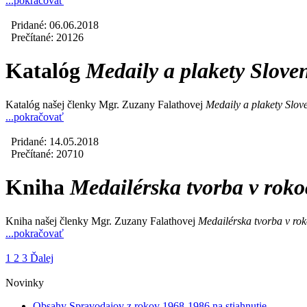
...pokračovať
Pridané: 06.06.2018
Prečítané: 20126
Katalóg
Medaily a plakety Slove
Katalóg našej členky Mgr. Zuzany Falathovej
Medaily a plakety Slov
...pokračovať
Pridané: 14.05.2018
Prečítané: 20710
Kniha
Medailérska tvorba v rok
Kniha našej členky Mgr. Zuzany Falathovej
Medailérska tvorba v ro
...pokračovať
1
2
3
Ďalej
Novinky
Obsahy Spravodajov z rokov 1968-1986 na stiahnutie