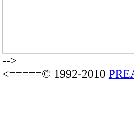
-->
<=====© 1992-2010
PREAS